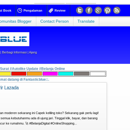
...................................
...................................
st Book
Pengalaman
Review
omunitas Blogger
Contact Person
Translate
 Berbagi Informasi | Ajang
 Surat
#Autolike Update
#Belanja Online
amat datang di Fantasticblue::.
ir Lazada
an moderen sekarang ini Capek keliling toko? Sekarang gak perlu lagi!
, semua kebutuhanmu ada di ujung jari. Tinggal klik, bayar, dan barang
cur ke rumahmu. 🚀 #BelanjaDigital #OnlineShopping...