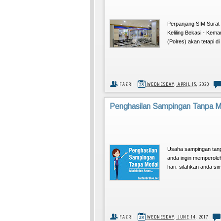
Perpanjang SIM Surat 
Keliling Bekasi - Kema
(Polres) akan tetapi d
FAZRI
WEDNESDAY, APRIL 15, 2020
Penghasilan Sampingan Tanpa M
Usaha sampingan tanp
anda ingin memperoleh
hari. silahkan anda sim
FAZRI
WEDNESDAY, JUNE 14, 2017