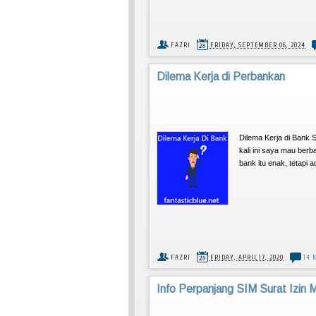
FAZRI
FRIDAY, SEPTEMBER 06, 2024
Dilema Kerja di Perbankan
Dilema Kerja di Bank 
kali ini saya mau ber
bank itu enak, tetapi a
FAZRI
FRIDAY, APRIL 17, 2020
14 
Info Perpanjang SIM Surat Izin 