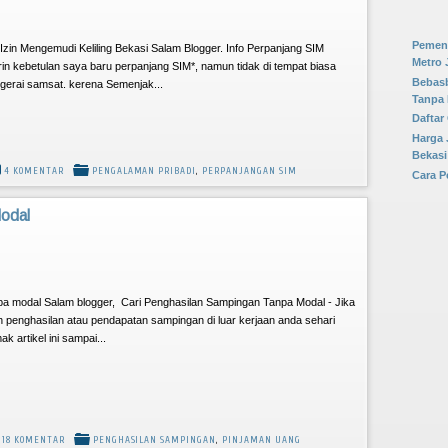
silahkan
F
Pemena
Izin Mengemudi Keliling Bekasi Salam Blogger. Info Perpanjang SIM
Metro 
rin kebetulan saya baru perpanjang SIM*, namun tidak di tempat biasa
Bebas
i gerai samsat. kerena Semenjak...
Tanpa
Daftar
Harga 
Bekasi
4 KOMENTAR
PENGALAMAN PRIBADI
,
PERPANJANGAN SIM
Cara P
odal
a modal Salam blogger, Cari Penghasilan Sampingan Tanpa Modal - Jika
 penghasilan atau pendapatan sampingan di luar kerjaan anda sehari
ak artikel ini sampai...
18 KOMENTAR
PENGHASILAN SAMPINGAN
,
PINJAMAN UANG