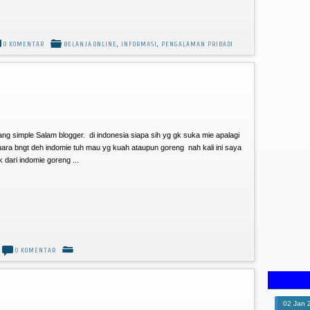
0 KOMENTAR
BELANJA ONLINE
,
INFORMASI
,
PENGALAMAN PRIBADI
 simple Salam blogger. di indonesia siapa sih yg gk suka mie apalagi
ara bngt deh indomie tuh mau yg kuah ataupun goreng nah kali ini saya
ari indomie goreng ...
0 KOMENTAR
02
Jan