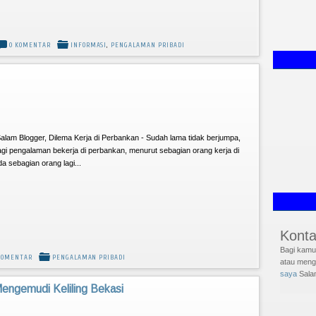
0 KOMENTAR
INFORMASI
,
PENGALAMAN PRIBADI
Salam Blogger, Dilema Kerja di Perbankan - Sudah lama tidak berjumpa,
bagi pengalaman bekerja di perbankan, menurut sebagian orang kerja di
da sebagian orang lagi...
Konta
Bagi kamu 
KOMENTAR
PENGALAMAN PRIBADI
atau menge
saya
Sala
Mengemudi Keliling Bekasi
Follo
Terimakasi