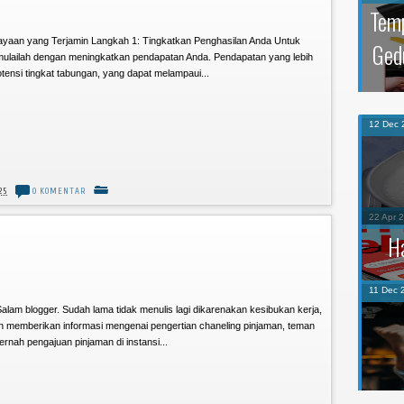
Temp
ayaan yang Terjamin Langkah 1: Tingkatkan Penghasilan Anda Untuk
Ged
ulailah dengan meningkatkan pendapatan Anda. Pendapatan yang lebih
tensi tingkat tabungan, yang dapat melampaui...
12
Dec
25
0 KOMENTAR
22
Apr
H
alam blogger. Sudah lama tidak menulis lagi dikarenakan kesibukan kerja,
kan memberikan informasi mengenai pengertian chaneling pinjaman, teman
11
Dec
nah pengajuan pinjaman di instansi...