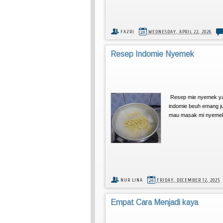
FAZRI
WEDNESDAY, APRIL 22, 2026
Resep Indomie Nyemek
Resep mie nyemek yang
indomie beuh emang ju
mau masak mi nyemek d
NUR LINA
FRIDAY, DECEMBER 12, 2025
Empat Cara Menjadi kaya