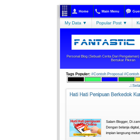
Home
Main Menu
Gue
My Data ▼
Popular Post ▼
K
Personal Blog (sebuah Cerita Dari Pengalaman) |
Bertukar Pikiran
Tags Populer:
#Contoh Proposal
#Contoh
.::Sel
Hati Hati Penipuan Berkedok Kur
Salam Blogger, Di zam
Dengan belanja digital
impian langsung melun