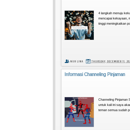
4 langkah menuju kek
mencapai kekayaan, m
tinggi meningkatkan po
NUR LINA
THURSDAY, DECEMBER 11, 20
Informasi Channeling Pinjaman
Channeling Pinjaman S
untuk kali ini saya a
teman semua sudah per