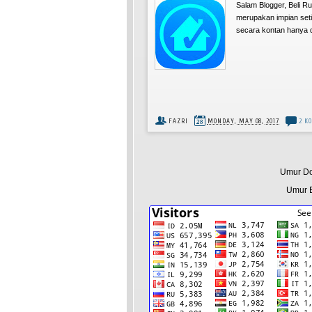
Salam Blogger, Beli R
merupakan impian seti
secara kontan hanya d
FAZRI
MONDAY, MAY 08, 2017
2 K
Umur Do
Umur B