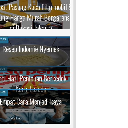
at Pasang Kaca Film mobil &
ung Harga Murah Bergaransi
Fazri
di Bekasi Jakarta
2025
Resep Indomie Nyemek
2026
ati Hati Penipuan Berkedok
Kurir Lazada
2025
Empat Cara Menjadi kaya