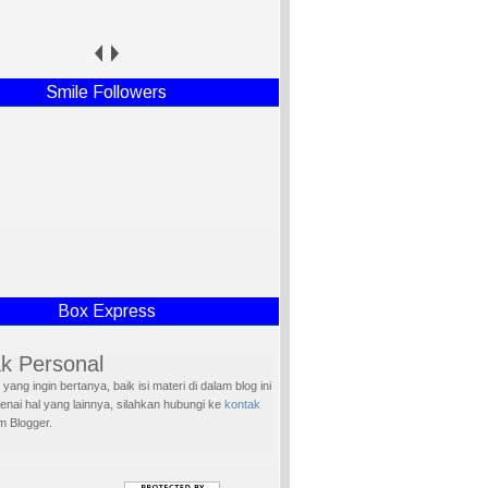
Nur Lina
Smile Followers
Box Express
k Personal
yang ingin bertanya, baik isi materi di dalam blog ini
nai hal yang lainnya, silahkan hubungi ke
kontak
m Blogger.
w Blog
h sudah mengunjungi blog ini, Supaya lebih akrab