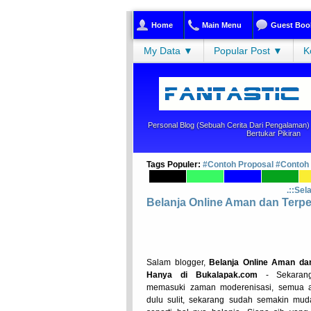
Home
Main Menu
Guest Boo
My Data ▼
Popular Post ▼
K
Personal Blog (sebuah Cerita Dari Pengalaman) |
Bertukar Pikiran
Tags Populer:
#Contoh Proposal
#Contoh
.::Sel
Belanja Online Aman dan Terp
Salam blogger,
Belanja Online Aman da
Hanya di Bukalapak.com
- Sekarang
memasuki zaman moderenisasi, semua ak
dulu sulit, sekarang sudah semakin mud