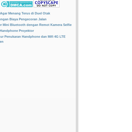
OLLOW BLOG INI
, Jangan lupa tinggalin jejaknya.
 Agar Menang Terus di Duel Otak
ungan Biaya Pengecoran Jalan
r Mini Bluetooth dengan Remot Kamera Selfie
 Handphone Proyektor
ur Penukaran Handphone dan Mifi 4G LTE
fen