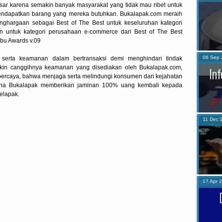
sar karena semakin banyak masyarakat yang tidak mau ribet untuk
ndapatkan barang yang mereka butuhkan. Bukalapak.com meraih
nghargaan sebagai Best of The Best untuk keseluruhan kategori
n untuk kategori perusahaan e-commerce dari Best of The Best
bu Awards v.09
06
Sep
erta keamanan dalam bertransaksi demi menghindari tindak
akin canggihnya keamanan yang disediakan oleh Bukalapak.com,
In
percaya, bahwa menjaga serta melindungi konsumen dari kejahatan
karena Bukalapak memberikan jaminan 100% uang kembali kepada
pelapak.
11
Dec
17
Apr