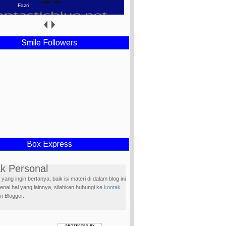
Fazri
Smile Followers
Box Express
k Personal
yang ingin bertanya, baik isi materi di dalam blog ini
nai hal yang lainnya, silahkan hubungi ke
kontak
m Blogger.
w Blog
h sudah mengunjungi blog ini, Supaya lebih akrab