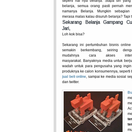
seperti hal nya belanja. Siapa sih yang
belanja, semua orang pasti pernah me
namanya Belanja. Mungkin sebagian
merasa malas kalau disuruh belanja? Tapi 
Sekarang
Belanja Gampang C
Jari
,
Loh kok bisa?
Sekarang ini pertumbuhan bisnis online
semakin berkembang, seiring deng
mudahnya cara akses inter
masyarakat. Banyaknya media untuk berj
wadah untuk para pengusaha yang ingi
produknya ke calon konsumennya, seperti b
jual beli online
, sampai ke media sosial se
dan twitter.
Bu
me
me
Ac
me
te
te
mu