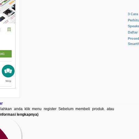
silahkan
F
3 Cara
Perhit
Speake
Daftar
Prosed
Smart
ar
 silahkan anda klik menu register Sebelum membeli produk. atau
informasi lengkapnya)