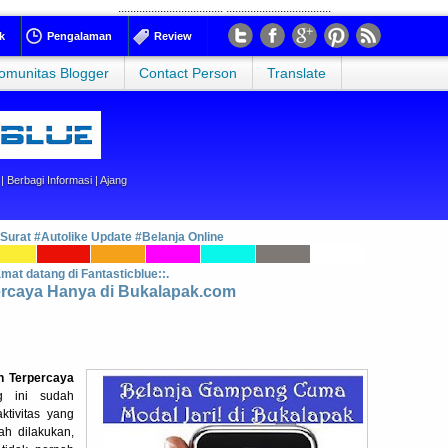
...................................
...................................
k
Pengalaman
Review
omunitas Blogger
Contact Person
Translate
 Berbagi Informasi | Ajang
 Surat
#Autolike Update
#Belanja Online
amat datang di Fantasticblue::.
ercaya Hanya di Bukalapak.com
n Terpercaya
 ini sudah
tivitas yang
ah dilakukan,