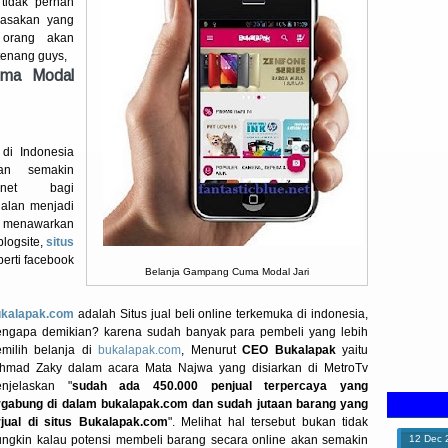
 tidak pernah
rasakan yang
 orang akan
tenang guys,
uma Modal
 di Indonesia
an semakin
net bagi
ualan menjadi
n menawarkan
logsite,
situs
perti facebook
Belanja Gampang Cuma Modal Jari
kalapak.com
adalah Situs jual beli online terkemuka di indonesia,
ngapa demikian? karena sudah banyak para pembeli yang lebih
milih belanja di
bukalapak.com
, Menurut
CEO Bukalapak
yaitu
hmad Zaky dalam acara Mata Najwa yang disiarkan di MetroTv
njelaskan "
sudah ada 450.000 penjual terpercaya yang
rgabung di dalam bukalapak.com dan sudah jutaan barang yang
rjual di situs Bukalapak.com
". Melihat hal tersebut bukan tidak
ngkin kalau potensi membeli barang secara online akan semakin
12
Dec