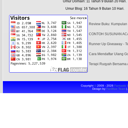
Umur Domain: 11 Tahun 9 Bulan 20 Hari.
Umur Blog: 16 Tahun 9 Bulan 10 Hari.
Review Buku: Kumpulan
CONTOH SUSUNAN AC
Runner Up Giveaway - T
Cara Mendaftar Ulang G
Terapi Ruqyah Bersama
Silahkan Berkomentar Sahabat. Jangan malu untuk menulis komentar. Pembaca 
berkomentar Positif. Semoga komentar anda dapat memberi inspirasi bagi penu
dengan Kata-kata yang dianggap tidak sopan.
"Komentar Akan di Moderasi"
Terimaka
Lambat di Respon... Tinggalkan jejakmu Dibawah ini:
Copyright
©
2009 - 2026
Fantastic 
Design by
FanBlue Team
|