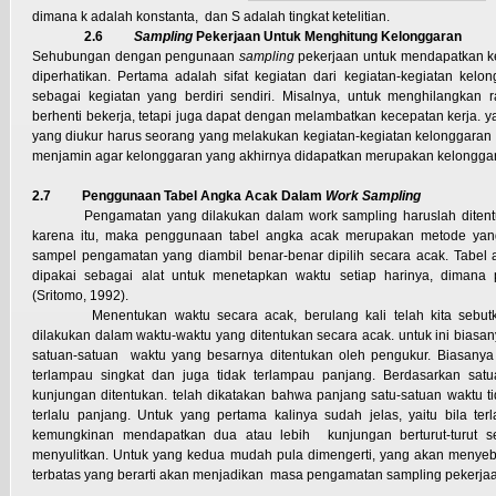
dimana k adalah konstanta, dan S adalah tingkat ketelitian.
2.6
Sampling
Pekerjaan Untuk Menghitung Kelonggaran
Sehubungan dengan pengunaan
sampling
pekerjaan untuk mendapatkan ke
diperhatikan. Pertama adalah sifat kegiatan dari kegiatan-kegiatan kelo
sebagai kegiatan yang berdiri sendiri. Misalnya, untuk menghilangkan ra
berhenti bekerja, tetapi juga dapat dengan melambatkan kecepatan kerja. 
yang diukur harus seorang yang melakukan kegiatan-kegiatan kelonggaran s
menjamin agar kelonggaran yang akhirnya didapatkan merupakan kelongga
2.7
Penggunaan Tabel Angka Acak Dalam
Work Sampling
Pengamatan yang dilakukan dalam work sampling haruslah ditent
karena itu, maka penggunaan tabel angka acak merupakan metode yan
sampel pengamatan yang diambil benar-benar dipilih secara acak. Tabel 
dipakai sebagai alat untuk menetapkan waktu setiap harinya, dimana
(Sritomo, 1992).
Menentukan waktu secara acak, berulang kali telah kita sebu
dilakukan dalam waktu-waktu yang ditentukan secara acak. untuk ini biasany
satuan-satuan waktu yang besarnya ditentukan oleh pengukur. Biasanya 
terlampau singkat dan juga tidak terlampau panjang. Berdasarkan satua
kunjungan ditentukan. telah dikatakan bahwa panjang satu-satuan waktu ti
terlalu panjang. Untuk yang pertama kalinya sudah jelas, yaitu bila ter
kemungkinan mendapatkan dua atau lebih kunjungan berturut-turut set
menyulitkan. Untuk yang kedua mudah pula dimengerti, yang akan menyeb
terbatas yang berarti akan menjadikan masa pengamatan sampling pekerjaa