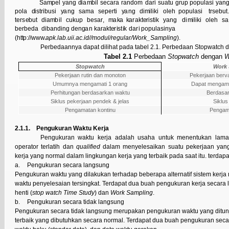
S
a
m
p
e
l
y
a
n
g
d
i
a
m
b
i
l
s
e
c
ar
a
r
a
n
dom
d
ar
i su
a
t
u
g
r
up p
o
pu
l
a
s
i
y
a
ng
p
o
l
a
d
i
st
r
i
bu
s
i
y
a
ng
s
a
m
a
s
e
p
e
r
t
i
y
a
ng
d
i
m
ili
ki
o
l
e
h p
o
p
u
l
a
s
i
t
r
s
e
b
u
t
t
e
r
s
e
but
d
i
a
m
b
i
l
c
u
k
up
b
e
s
ar
,
m
a
k
a
k
ara
k
t
e
r
i
s
ti
k
y
a
ng
d
i
m
ili
ki
o
l
e
h
s
a
b
e
r
b
e
d
a
d
i
b
a
nd
i
ng d
e
n
g
a
n
k
ara
k
t
e
r
i
s
t
i
k
d
a
r
i
p
o
p
u
l
a
s
i
n
y
a
(http://www.
apk.lab.uii.ac.id//modul/regular/Work_Sampling
).
Perbedaannya dapat dilihat pada tabel 2.1. Perbedaan Stopwatch
Tabel 2.1
Perbedaan
Stopwatch
dengan
W
Stopwatch
Work 
Pekerjaan rutin dan monoton
Pekerjaan bervar
Umumnya mengamati 1 orang
Dapat mengama
Perhitungan berdasarkan waktu
Berdasar
Siklus pekerjaan pendek & jelas
Siklus 
Pengamatan kontinu
Pengama
2.1.1. Pengukuran Waktu Kerja
Pengukuran waktu kerja adalah usaha untuk menentukan lama
operator terlatih dan
qualified
dalam menyelesaikan suatu pekerjaan yang 
kerja yang normal dalam lingkungan kerja yang terbaik pada saat itu. terdapa
a.
Pengukuran secara langsung
Pengukuran waktu yang dilakukan terhadap beberapa alternatif sistem kerja m
waktu penyelesaian tersingkat. Terdapat dua buah pengukuran kerja secara
henti (
stop watch Time Study
) dan
Work Sampling
.
b.
Pengukuran secara tidak langsung
Pengukuran secara tidak langsung merupakan pengukuran waktu yang ditu
terbaik yang dibutuhkan secara normal. Terdapat dua buah pengukuran secar