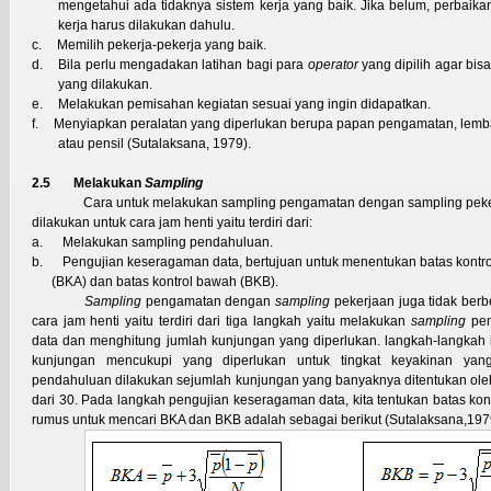
mengetahui ada tidaknya sistem kerja yang baik. Jika belum, perbaika
kerja harus dilakukan dahulu.
c.
Memilih pekerja-pekerja yang baik.
d.
Bila perlu mengadakan latihan bagi para
operator
yang dipilih agar bis
yang dilakukan.
e.
Melakukan pemisahan kegiatan sesuai yang ingin didapatkan.
f.
Menyiapkan peralatan yang diperlukan berupa papan pengamatan, lem
atau pensil (Sutalaksana, 1979).
2.5 Melakukan
Sampling
Cara untuk melakukan sampling pengamatan dengan sampling peke
dilakukan untuk cara jam henti yaitu terdiri dari:
a.
Melakukan sampling pendahuluan.
b.
Pengujian keseragaman data, bertujuan untuk menentukan batas kontro
(BKA) dan batas kontrol bawah (BKB).
Sampling
pengamatan dengan
sampling
pekerjaan juga tidak ber
cara jam henti yaitu terdiri dari tiga langkah yaitu melakukan
sampling
pen
data dan menghitung jumlah kunjungan yang diperlukan. langkah-langkah i
kunjungan mencukupi yang diperlukan untuk tingkat keyakinan yan
pendahuluan dilakukan sejumlah kunjungan yang banyaknya ditentukan oleh
dari 30. Pada langkah pengujian keseragaman data, kita tentukan batas kont
rumus untuk mencari BKA dan BKB adalah sebagai berikut (Sutalaksana,197