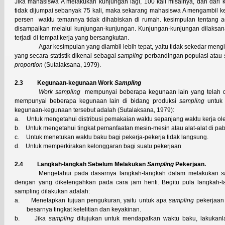
Jika mahasiswa A melakukan kunjungan lagi, 100 kali misalnya, dan dari 
tidak dijumpai sebanyak 75 kali, maka sekarang mahasiswa A mengambil k
persen waktu temannya tidak dihabiskan di rumah. kesimpulan tentang a
disampaikan melalui kunjungan-kunjungan. Kunjungan-kunjungan dilaksa
terjadi di tempat kerja yang bersangkutan.
Agar kesimpulan yang diambil lebih tepat, yaitu tidak sekedar mengir
yang secara statistik dikenal sebagai
sampling
perbandingan populasi atau
proportion
(Sutalaksana, 1979).
2.3
Kegunaan-kegunaan Work
Sampling
Work sampling
mempunyai beberapa kegunaan lain yang telah 
mempunyai beberapa kegunaan lain di bidang produksi
sampling
untuk 
kegunaan-kegunaan tersebut adalah (Sutalaksana, 1979):
a.
Untuk mengetahui distribusi pemakaian waktu sepanjang waktu kerja ole
b.
Untuk mengetahui tingkat pemanfaatan mesin-mesin atau alat-alat di pab
c.
Untuk menetukan waktu baku bagi pekerja-pekerja tidak langsung.
d.
Untuk memperkirakan kelonggaran bagi suatu pekerjaan
2.4
Langkah-langkah Sebelum Melakukan
Sampling
Pekerjaan.
Mengetahui pada dasarnya langkah-langkah dalam melakukan
s
dengan yang diketengahkan pada cara jam henti. Begitu pula langkah-
sampling dilakukan adalah:
a.
Menetapkan tujuan pengukuran, yaitu untuk apa
sampling
pekerjaan
besarnya tingkat ketelitian dan keyakinan.
b.
Jika
sampling
ditujukan untuk mendapatkan waktu baku, lakukanl