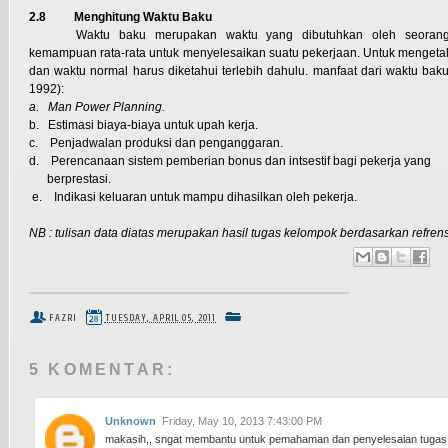
2.8
Menghitung Waktu Baku
Waktu baku merupakan waktu yang dibutuhkan oleh seorang 
kemampuan rata-rata untuk menyelesaikan suatu pekerjaan. Untuk mengetah
dan waktu normal harus diketahui terlebih dahulu. manfaat dari waktu baku
1992):
a.
Man Power Planning.
b.
Estimasi biaya-biaya untuk upah kerja.
c.
Penjadwalan produksi dan penganggaran.
d.
Perencanaan sistem pemberian bonus dan intsestif bagi pekerja yang
berprestasi.
e.
Indikasi keluaran untuk mampu dihasilkan oleh pekerja.
NB : tulisan data diatas merupakan hasil tugas kelompok berdasarkan refrens
FAZRI
TUESDAY, APRIL 05, 2011
5 KOMENTAR:
Unknown
Friday, May 10, 2013 7:43:00 PM
makasih,, sngat membantu untuk pemahaman dan penyelesaian tugas.