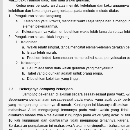
waktu baku (standar data), dan data waktu gerakan.
Kedua jenis pengukuran diatas memiliki kelebihan dan kekurangannya 
kelebihan dan kekurangan yang terdapat pada metode-metode diatas:
1.
Pengukuran secara langsung
a.
Kelebihan yaitu Praktis, mencatat waktu saja tanpa harus mengg
elemen pekerjaannya.
b.
Kekurangannya yaitu membutuhkan waktu lebih lama dan biaya lebi
2.
Pengukuran secara tidak langsung :
1. Kelebihan
a.
Waktu relatif singkat, tanpa mencatat elemen-elemen gerakan pek
b.
Biaya lebih murah.
c.
Prediterminded, kemampuan memprediksi suatu penyelesaian pe
2. Kekurangan
a.
Belum ada tabel data waktu gerakan yang menyeluruh.
b.
Tabel yang digunkan adalah untuk orang eropa.
c.
Dibutuhkan ketelitian yang tinggi.
2.2 Bekerjanya
Sampling
Pekerjaan
Sampling
pekerjaan dilakukan secara sesaat-sesaat pada waktu-wa
Sebenarnya pengamatan sesaat-sesaat pada waktu yang acak tidak be
yang mengunjungi temannya di rumah. Kunjungan ini biasanya dilakukan p
mahasiswa A ini mengunjungi temannya pada waktu-waktu yang tidak te
dikatakan mahasiswa A melakukan kunjungan pada waktu yang acak. Misal
10 kali kunjungan dan diantaranya tidak menjumpai temannya karena
Berdasaran pengalaman ini mahasiswa A akan menyimpulkan bahwa temanny