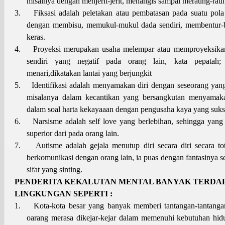
misalnya dengan menjerit-jerit, menangis sampai meraung-ra
3.
Fiksasi adalah peletakan atau pembatasan pada suatu pola
dengan membisu, memukul-mukul dada sendiri, membentur-b
keras.
4.
Proyeksi merupakan usaha melempar atau memproyeksikan
sendiri yang negatif pada orang lain, kata pepatah
menari,dikatakan lantai yang berjungkit
5.
Identifikasi adalah menyamakan diri dengan seseorang yan
misalanya dalam kecantikan yang bersangkutan menyamakan
dalam soal harta kekayaaan dengan pengusaha kaya yang suks
6.
Narsisme adalah self love yang berlebihan, sehingga yang
superior dari pada orang lain.
7.
Autisme adalah gejala menutup diri secara diri secara tot
berkomunikasi dengan orang lain, ia puas dengan fantasinya s
sifat yang sinting.
PENDERITA KEKALUTAN MENTAL BANYAK TERDA
LINGKUNGAN SEPERTI :
1.
Kota-kota besar yang banyak memberi tantangan-tantanga
oarang merasa dikejar-kejar dalam memenuhi kebutuhan hidu