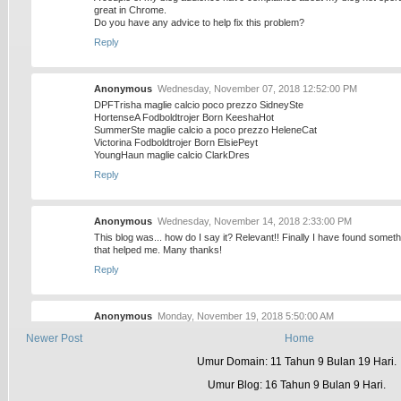
great in Chrome.
Do you have any advice to help fix this problem?
Reply
Anonymous
Wednesday, November 07, 2018 12:52:00 PM
DPFTrisha maglie calcio poco prezzo SidneySte
HortenseA Fodboldtrojer Born KeeshaHot
SummerSte maglie calcio a poco prezzo HeleneCat
Victorina Fodboldtrojer Born ElsiePeyt
YoungHaun maglie calcio ClarkDres
Reply
Anonymous
Wednesday, November 14, 2018 2:33:00 PM
This blog was... how do I say it? Relevant!! Finally I have found someth
that helped me. Many thanks!
Reply
Anonymous
Monday, November 19, 2018 5:50:00 AM
slot online
Newer Post
Home
online casino gambling
play casino games online
Umur Domain: 11 Tahun 9 Bulan 19 Hari.
online gambling casino
casino games
Umur Blog: 16 Tahun 9 Bulan 9 Hari.