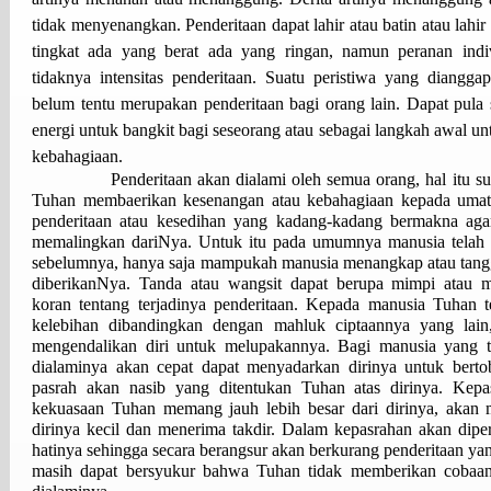
tidak menyenangkan. Penderitaan dapat lahir atau batin atau lahir 
tingkat ada yang berat ada yang ringan, namun peranan indi
tidaknya intensitas penderitaan. Suatu peristiwa yang diangga
belum tentu merupakan penderitaan bagi orang lain. Dapat pula
energi untuk bangkit bagi seseorang atau sebagai langkah awal u
kebahagiaan.
Penderitaan akan dialami oleh semua orang, hal itu s
Tuhan membaerikan kesenangan atau kebahagiaan kepada umatn
penderitaan atau kesedihan yang kadang-kadang bermakna aga
memalingkan dariNya. Untuk itu pada umumnya manusia telah d
sebelumnya, hanya saja mampukah manusia menangkap atau tangg
diberikanNya. Tanda atau wangsit dapat berupa mimpi atau 
koran tentang terjadinya penderitaan. Kepada manusia Tuhan
kelebihan dibandingkan dengan mahluk ciptaannya yang lai
mengendalikan diri untuk melupakannya. Bagi manusia yang 
dialaminya akan cepat dapat menyadarkan dirinya untuk bert
pasrah akan nasib yang ditentukan Tuhan atas dirinya. Kep
kekuasaan Tuhan memang jauh lebih besar dari dirinya, akan
dirinya kecil dan menerima takdir. Dalam kepasrahan akan dip
hatinya sehingga secara berangsur akan berkurang penderitaan ya
masih dapat bersyukur bahwa Tuhan tidak memberikan cobaan 