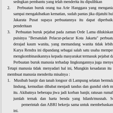
sedngkan pembantu yang telah menderita itu dipulihkan
2.
Perbuatan buruk orang tua Arie Hanggara yang mengania
sampai mengakibatkan kematian, sudah pantas jika dijatuhi h
Jakarata Pusat supaya perbuatannya itu dapat diperbai
penderitaan
3.
Perbuatan buruk pejabat pada zaman Orde Lama dilukiska
puisinya "Bersatulah Pelacur-pelacur Kota Jakarta" perbu
derajad kaum wanita, yang memandang wanita tidak lebih 
Karya Rendra ini dipandang sebagai salah satu usaha memper
mengkombinasikannya kepada masyarakat termasuk pejabat dan
Perbuatan buruk manusia terhadap lingkungannya juga menye
Tetapi manusia tidak menyadari hal ini, Mungkin kesadaran itu
membuat manusia menderita misalnya :
1.
Musibah banjir dan tanah longsor di Lampung selatan bermula
lindung, kemudian dibabat menjadi tandus dan gundul oleh m
itu. Akibatnya beberapa jiwa jadi korban banjir, ratusan ruma
jumlah ternak dan harta benda yang hilanh/musnah. Se
pemerintah dan ABRI bekerja sama untuk membebaskan p
ini.