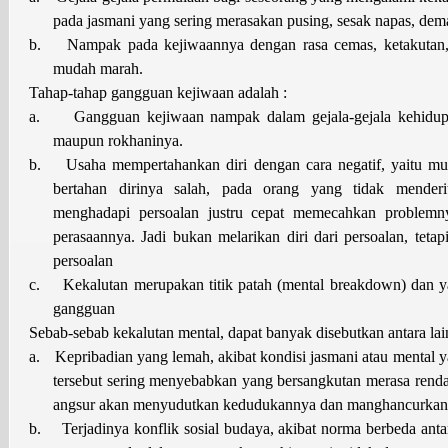
pada jasmani yang sering merasakan pusing, sesak napas, de
b.
Nampak pada kejiwaannya dengan rasa cemas, ketakutan, p
mudah marah.
Tahap-tahap gangguan kejiwaan adalah :
a.
Gangguan kejiwaan nampak dalam gejala-gejala kehidupa
maupun rokhaninya.
b.
Usaha mempertahankan diri dengan cara negatif, yaitu mun
bertahan dirinya salah, pada orang yang tidak menderi
menghadapi persoalan justru cepat memecahkan problemn
perasaannya. Jadi bukan melarikan diri dari persoalan, te
persoalan
c.
Kekalutan merupakan titik patah (mental breakdown) dan 
gangguan
Sebab-sebab kekalutan mental, dapat banyak disebutkan antara lain
a.
Kepribadian yang lemah, akibat kondisi jasmani atau mental 
tersebut sering menyebabkan yang bersangkutan merasa rendah
angsur akan menyudutkan kedudukannya dan manghancurkan
b.
Terjadinya konflik sosial budaya, akibat norma berbeda ant