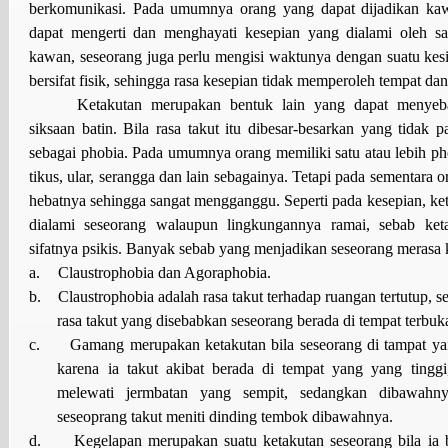
berkomunikasi. Pada umumnya orang yang dapat dijadikan ka
dapat mengerti dan menghayati kesepian yang dialami oleh sah
kawan, seseorang juga perlu mengisi waktunya dengan suatu ke
bersifat fisik, sehingga rasa kesepian tidak memperoleh tempat da
Ketakutan merupakan bentuk lain yang dapat menyeb
siksaan batin. Bila rasa takut itu dibesar-besarkan yang tidak 
sebagai phobia. Pada umumnya orang memiliki satu atau lebih pho
tikus, ular, serangga dan lain sebagainya. Tetapi pada sementara 
hebatnya sehingga sangat mengganggu. Seperti pada kesepian, ket
dialami seseorang walaupun lingkungannya ramai, sebab ke
sifatnya psikis. Banyak sebab yang menjadikan seseorang merasa ke
a.
Claustrophobia dan Agoraphobia.
b.
Claustrophobia adalah rasa takut terhadap ruangan tertutup,
rasa takut yang disebabkan seseorang berada di tempat terbuk
c.
Gamang merupakan ketakutan bila seseorang di tampat yan
karena ia takut akibat berada di tempat yang yang tinggi
melewati jermbatan yang sempit, sedangkan dibawahny
seseoprang takut meniti dinding tembok dibawahnya.
d.
Kegelapan merupakan suatu ketakutan seseorang bila ia 