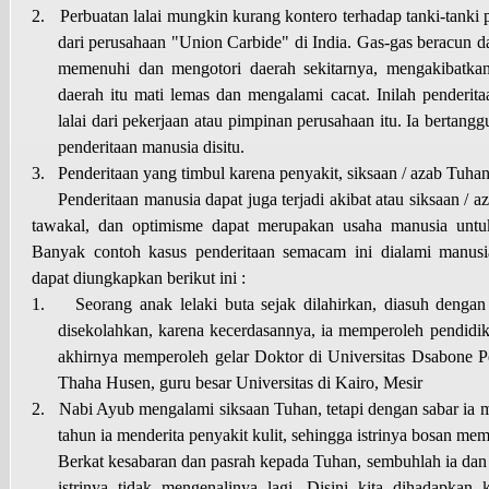
2.
Perbuatan lalai mungkin kurang kontero terhadap tanki-tanki
dari perusahaan "Union Carbide" di India. Gas-gas beracun d
memenuhi dan mengotori daerah sekitarnya, mengakibatka
daerah itu mati lemas dan mengalami cacat. Inilah penderit
lalai dari pekerjaan atau pimpinan perusahaan itu. Ia berta
penderitaan manusia disitu.
3.
Penderitaan yang timbul karena penyakit, siksaan / azab Tuha
Penderitaan manusia dapat juga terjadi akibat atau siksaan /
tawakal, dan optimisme dapat merupakan usaha manusia untuk
Banyak contoh kasus penderitaan semacam ini dialami manusi
dapat diungkapkan berikut ini :
1.
Seorang anak lelaki buta sejak dilahirkan, diasuh dengan
disekolahkan, karena kecerdasannya, ia memperoleh pendidik
akhirnya memperoleh gelar Doktor di Universitas Dsabone P
Thaha Husen, guru besar Universitas di Kairo, Mesir
2.
Nabi Ayub mengalami siksaan Tuhan, tetapi dengan sabar ia m
tahun ia menderita penyakit kulit, sehingga istrinya bosan mem
Berkat kesabaran dan pasrah kepada Tuhan, sembuhlah ia dan
istrinya tidak mengenalinya lagi. Disini kita dihadapkan