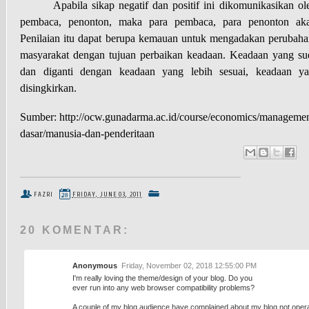
Apabila sikap negatif dan positif ini dikomunikasikan o
pembaca, penonton, maka para pembaca, para penonton aka
Penilaian itu dapat berupa kemauan untuk mengadakan perubahan
masyarakat dengan tujuan perbaikan keadaan. Keadaan yang sud
dan diganti dengan keadaan yang lebih sesuai, keadaan y
disingkirkan.
Sumber: http://ocw.gunadarma.ac.id/course/economics/managemen
dasar/manusia-dan-penderitaan
FAZRI
FRIDAY, JUNE 03, 2011
20 KOMENTAR:
Anonymous
Friday, November 02, 2018 12:55:00 PM
I'm really loving the theme/design of your blog. Do you
ever run into any web browser compatibility problems?
A couple of my blog audience have complained about my blog not operat