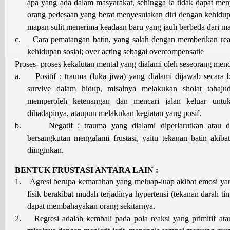
apa yang ada dalam masyarakat, sehingga ia tidak dapat meny
orang pedesaan yang berat menyesuiakan diri dengan kehidupa
mapan sulit menerima keadaan baru yang jauh berbeda dari ma
c.
Cara pematangan batin, yang salah dengan memberikan rea
kehidupan sosial; over acting sebagai overcompensatie
Proses- proses kekalutan mental yang dialami oleh seseorang mend
a.
Positif : trauma (luka jiwa) yang dialami dijawab secara 
survive dalam hidup, misalnya melakukan sholat tahaj
memperoleh ketenangan dan mencari jalan keluar untuk
dihadapinya, ataupun melakukan kegiatan yang posif.
b.
Negatif : trauma yang dialami diperlarutkan atau d
bersangkutan mengalami frustasi, yaitu tekanan batin akiba
diinginkan.
BENTUK FRUSTASI ANTARA LAIN :
1.
Agresi berupa kemarahan yang meluap-luap akibat emosi yang
fisik berakibat mudah terjadinya hypertensi (tekanan darah ti
dapat membahayakan orang sekitarnya.
2.
Regresi adalah kembali pada pola reaksi yang primitif ata