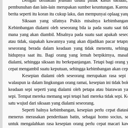
Dengan demikian jelaslah disatu pihak kasus siksaan
pembunuhan dan lain-lain merupakan sumber keuntungan. Karena
berita seperti itu koran itu cukup laku, dan mempunyai oplaag yang
Siksaan yang sifatnya Psikis misalnya kebimbangan
Kebimbangan dialami oleh seseorang bila ia pada suatu saat ti
mana yang akan diambil. Misalnya pada suatu saat apakah sese
atau tidak, siapakah kawannya yang akan dijadikan pacar tetap
seseorang berada dalam keadaan yang tidak menentu, sehingg
hidupnya saat itu. Bagi orang yang lemah berpikirnya, mas
dialami, sehingga siksaan itu berkepanjangan. Tetapi bagi orang 
cepat mengambil suatu keputuan, sehingga kebimbangan akan cepat
Kesepian dialami oleh seseorang merupakan rasa sepi 
walaupun ia dalam lingkungan orang ramai, kesepian ini tidak b
keadaan sepi seperti yang dialami oleh petapa atau biarawan y
sepi. Tempat mereka memang sepi tetapi hati mereka tidak sepi. 
satu wujud dari siksaan yang dialami seseorang.
Seperti halnya kebimbangan, kesepian perlu cepat diatas
menerus merasakan penderitaan batin, sebagai homo socius, 
untuk mengalahkan rasa kesepian orang perlu cepat macari ka