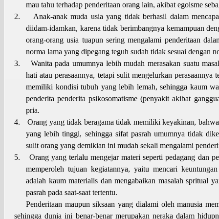
mau tahu terhadap penderitaan orang lain, akibat egoisme sebag
2.
Anak-anak muda usia yang tidak berhasil dalam mencapa
diidam-idamkan, karena tidak berimbangnya kemampuan deng
orang-orang usia tuapun sering mengalami penderitaan dala
norma lama yang dipegang teguh sudah tidak sesuai dengan n
3.
Wanita pada umumnya lebih mudah merasakan suatu masa
hati atau perasaannya, tetapi sulit mengelurkan perasaannya t
memiliki kondisi tubuh yang lebih lemah, sehingga kaum wa
penderita penderita psikosomatisme (penyakit akibat gangg
pria.
4.
Orang yang tidak beragama tidak memiliki keyakinan, bahwa 
yang lebih tinggi, sehingga sifat pasrah umumnya tidak di
sulit orang yang demikian ini mudah sekali mengalami penderi
5.
Orang yang terlalu mengejar materi seperti pedagang dan pe
memperoleh tujuan kegiatannya, yaitu mencari keuntunga
adalah kaum materialis dan mengabaikan masalah spritual y
pasrah pada saat-saat tertentu.
Penderitaan maupun siksaan yang dialami oleh manusia me
sehingga dunia ini benar-benar merupakan neraka dalam hidup