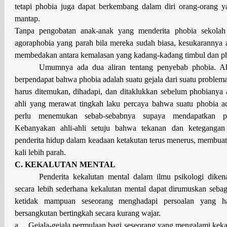
tetapi phobia juga dapat berkembang dalam diri orang-orang y
mantap.
Tanpa pengobatan anak-anak yang menderita phobia sekolah
agoraphobia yang parah bila mereka sudah biasa, kesukarannya a
membedakan antara kemalasan yang kadang-kadang timbul dan ph
Umumnya ada dua aliran tentang penyebab phobia. Ahl
berpendapat bahwa phobia adalah suatu gejala dari suatu problem
harus ditemukan, dihadapi, dan ditaklukkan sebelum phobianya a
ahli yang merawat tingkah laku percaya bahwa suatu phobia a
perlu menemukan sebab-sebabnya supaya mendapatkan p
Kebanyakan ahli-ahli setuju bahwa tekanan dan ketegangan
penderita hidup dalam keadaan ketakutan terus menerus, membuat 
kali lebih parah.
C. KEKALUTAN MENTAL
Penderita kekalutan mental dalam ilmu psikologi diken
secara lebih sederhana kekalutan mental dapat dirumuskan seba
ketidak mampuan seseorang menghadapi persoalan yang ha
bersangkutan bertingkah secara kurang wajar.
a.
Gejala-gejala permulaan bagi seseorang yang mengalami kek