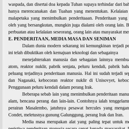
waspada, dan disertai doa kepada Tuhan supaya terhindar dari b
hanya merencanakan dan Tuahan yang menentukan. Kelalaian
malapetaka yang menimbulkan penderitaaan. Penderitaan yang te
oleh yang bersangkutan, mungkin juga dialami oleh orang lain. B
perbuatan atau kelalaian seseorang, orang lain atau masyarakat me
E. PENDERITAAN, MEDIA MASA DAN SENIMAN
Dalam dunia modern sekarang ini kemungkinan terjadi pen
ini telah dibuktikan oleh kemajuan teknologi dan sebagainya
menejahterakan manusia dan sebagaian lainnya membu
atom, reaktor nuklir, pabrik senjata, peluru kendali, pabrik 
peluang terjadinya penderitaan manusia. Hal ini sudah terjadi s
dan Nagasaki, kebocoran reaktor nuklir di Unisovyet, keboc
Penggunaan peluru kendali dalam perang Irak.
Beberapa sebab lain yang menimbulkan penderitaan manus
alam, bencana perang dan lain-lain. Contohnya ialah tenggel
perairan Masalembo, jatuhnya pesawat hercules yang menga
Condet, meletusnya gunung Galunggung, perang Irak dan Iran.
Media masa merupakan alat yang paling tepat untuk m
peristiwa penderitaan manusia secara cepat kepada masyarakat