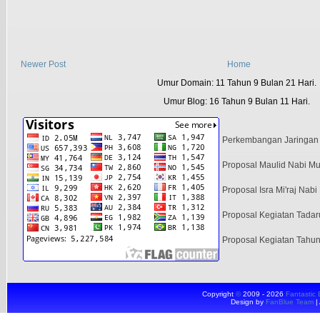
Newer Post
Home
Umur Domain: 11 Tahun 9 Bulan 21 Hari.
Umur Blog: 16 Tahun 9 Bulan 11 Hari.
Perkembangan Jaringan 
Proposal Maulid Nabi 
Proposal Isra Mi'raj Na
Proposal Kegiatan Tad
Proposal Kegiatan Tahun
Copyright
©
2009 - 2026
Fantastic 
Design by
FanBlue Team
|