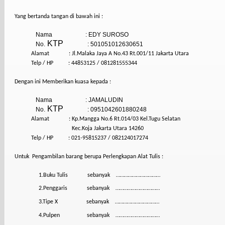
Yang bertanda tangan di bawah ini :
Nama
: EDY SUROSO
KTP
No.
: 501051012630651
Alamat
: Jl.Malaka Jaya A No.43 Rt.001/11 Jakarta Utara
Telp / HP
: 44853125 / 081281555344
Dengan ini Memberikan kuasa kepada :
Nama
: JAMALUDIN
KTP
No.
: 0951042601880248
Alamat
: Kp.Mangga No.6 Rt.014/03 Kel.Tugu Selatan
Kec.Koja Jakarta Utara 14260
Telp / HP
: 021-95815237 / 082124017274
Untuk
Pengambilan barang berupa Perlengkapan Alat Tulis :
1.Buku Tulis
sebanyak
……………………………
2.Penggaris
sebanyak
……………………………
3.Tipe X
sebanyak
……………………………
4.Pulpen
sebanyak
……………………………