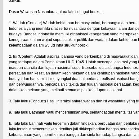
Jawab:
Dasar Wawasan Nusantara antara lain sebagai berikut:
1. Wadah (Contour) Wadah kehidupan bermasyarakat, berbangsa dan bernega
Indonesia yang memiliki sifat serba nusantara dengan kekayaan alam dan 
budaya. Bangsa Indonesia memiliki organisasi kenegaraan yang merupakan
kenegaraan dalam wujud supra struktur politik dan wadah dalam kehidupan
kelembagaan dalam wujud infra struktur politik.
2. Isi (Content) Adalah aspirasi bangsa yang berkembang di masyarakat dan ci
yang terdapat dalam Pembukaan UUD 1945. Untuk mencapai aspirasi yang 
maupun cita-cita dan tujuan nasional seperti tersebut diatas bangsa Indon
persatuan dan kesatuan dalam kebhinekaan dalam kehidupan nasional yang b
budaya dan hankam. Isi menyangkut dua hal pertama realisasi aspirasi ba
dan perwujudannya, pencapaian cita-cita dan tujuan nasional persatuan, k
dalam kebinekaan yang meliputi semua aspek kehidupan nasional.
3. Tata laku (Conduct) Hasil interaksi antara wadah dan isi wasantara yang terd
a. Tata laku Bathiniah yaitu mencerminkan jiwa, semangat dan mentalitas ya
b. Tata laku Lahiriah yaitu tercermin dalam tindakan, perbuatan dan perilaku
laku tersebut mencerminkan identitas jati diri/kepribadian bangsa berdasar
kebersamaan yang memiliki rasa bangga dan cinta terhadap bangsa dan ta