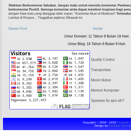
Silahkan Berkomentar Sahabat. Jangan malu untuk menulis komentar. Pembaca 
berkomentar Positif. Semoga komentar anda dapat memberi inspirasi bagi penu
dengan Kata-kata yang dianggap tidak sopan.
"Komentar Akan di Moderasi"
Terimaka
Lambat di Respon... Tinggalkan jejakmu Dibawah ini:
Newer Post
Home
Umur Domain: 11 Tahun 9 Bulan 19 Hari.
Umur Blog: 16 Tahun 9 Bulan 9 Hari.
Quality Control
Transportasi
Mesin Bubut
Memori Komputer
Spyware itu apa sih?
Copyright
©
2009 - 2026
Fantastic 
Design by
FanBlue Team
|