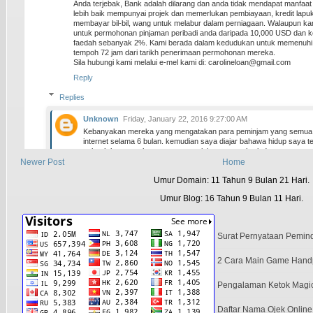
Anda terjebak, Bank adalah dilarang dan anda tidak mendapat manfaa
lebih baik mempunyai projek dan memerlukan pembiayaan, kredit lap
membayar bil-bil, wang untuk melabur dalam perniagaan. Walaupun ka
untuk permohonan pinjaman peribadi anda daripada 10,000 USD dan ke 
faedah sebanyak 2%. Kami berada dalam kedudukan untuk memenuhi 
tempoh 72 jam dari tarikh penerimaan permohonan mereka.
Sila hubungi kami melalui e-mel kami di: carolineloan@gmail.com
Reply
Replies
Unknown
Friday, January 22, 2016 9:27:00 AM
Kebanyakan mereka yang mengatakan para peminjam yang semua p
internet selama 6 bulan. kemudian saya diajar bahawa hidup saya te
sebuah laman web pengumuman pinjaman satu hari, dan saya ters
Cahya KIRANA, iklan pinjaman dan saya mengambil iman dan mem
Newer Post
Home
30,000, selepas mengisi borang dan semua proses yang telah berjay
Umur Domain: 11 Tahun 9 Bulan 21 Hari.
untuk membayar kos yuran perpindahan dan saya juga mengambil
sayang saya saya terkejut terbaik. dia memberikan saya pinjaman
Umur Blog: 16 Tahun 9 Bulan 11 Hari.
faedah yang sangat rendah sebanyak 2% dan juga tanpa cagaran, s
saya bersedia, dalam masa 72 jam i mendapat wang dalam akaun 
mengapa saya membuat pengakuan ini kerana beliau hari ini, adalah
semua dukacitaku kepada kegembiraan dan ketawa. perempuan itu, b
Surat Pernyataan Pemind
dihantar untuk membantu saya. dia mendapati lanjut, hubungi beliau h
kekasih dan kakak dan anda akan berpuas hati dengan kehidupan la
akan begitu greatfull kepadanya. Hubungi Ibu Cahya di E-mel belia
2 Cara Main Game Handp
ini .. cahya.creditfirm@gmail.com ,,,, anda juga boleh menghubungi 
kasihbambang2012@gmail.com untuk maklumat lanjut!
Pengalaman Ketok Magic
Reply
Daftar Nama Ojek Onlin