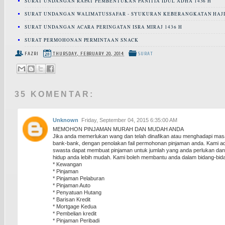
SURAT UNDANGAN RAPAT PEMBENTUKAN PANITIA IDUL ADHA 1436 H
SURAT UNDANGAN WALIMATUSSAFAR - SYUKURAN KEBERANGKATAN HAJ
SURAT UNDANGAN ACARA PERINGATAN ISRA MIRAJ 1436 H
SURAT PERMOHONAN PERMINTAAN SNACK
FAZRI
THURSDAY, FEBRUARY 20, 2014
SURAT
35 KOMENTAR:
Unknown
Friday, September 04, 2015 6:35:00 AM
MEMOHON PINJAMAN MURAH DAN MUDAH ANDA
Jika anda memerlukan wang dan telah dinafikan atau menghadapi ma
bank-bank, dengan penolakan fail permohonan pinjaman anda. Kami a
swasta dapat membuat pinjaman untuk jumlah yang anda perlukan d
hidup anda lebih mudah. Kami boleh membantu anda dalam bidang-bida
* Kewangan
* Pinjaman
* Pinjaman Pelaburan
* Pinjaman Auto
* Penyatuan Hutang
* Barisan Kredit
* Mortgage Kedua
* Pembelian kredit
* Pinjaman Peribadi