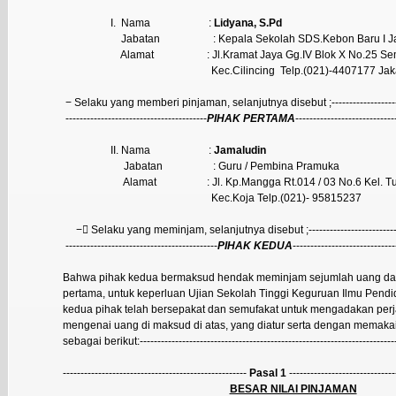
I.
Nama
:
Lidyana, S.Pd
Jabatan
: Kepala Sekolah SDS.Kebon Baru I J
Alamat
: Jl.Kramat Jaya Gg.IV Blok X No.25 S
Kec.Cilincing
Telp.(021)-4407177 Jak
− Selaku yang memberi pinjaman, selanjutnya disebut ;---------------------
----------------------------------------
PIHAK PERTAMA
----------------------------
II. Nama
:
Jamaludin
Jabatan
: Guru / Pembina Pramuka
Alamat
: Jl. Kp.Mangga Rt.014 / 03 No.6 Kel. 
Kec.Koja Telp.(021)- 95815237
−

Selaku yang meminjam, selanjutnya disebut ;----------------------------
-------------------------------------------
PIHAK KEDUA
-----------------------------
Bahwa pihak kedua bermaksud hendak meminjam sejumlah uang dar
pertama, untuk keperluan Ujian Sekolah Tinggi Keguruan Ilmu Pendi
kedua pihak telah bersepakat dan semufakat untuk mengadakan perj
mengenai uang di maksud di atas, yang diatur serta dengan memaka
sebagai berikut:-------------------------------------------------------------------------
----------------------------------------------------
Pasal 1
------------------------------
BESAR NILAI PINJAMAN