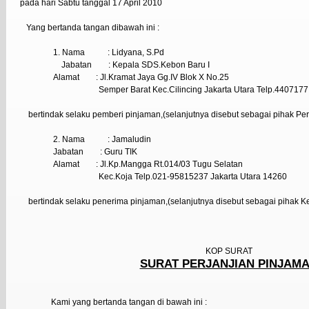
pada hari Sabtu tanggal 17 April 2010
Yang bertanda tangan dibawah ini :
1. Nama
: Lidyana, S.Pd
Jabatan
: Kepala SDS.Kebon Baru I
Alamat
: Jl.Kramat Jaya Gg.IV Blok X No.25
Semper Barat Kec.Cilincing Jakarta Utara Telp.4407177
bertindak selaku pemberi pinjaman,(selanjutnya disebut sebagai pihak Pe
2. Nama
: Jamaludin
Jabatan
: Guru TIK
Alamat
: Jl.Kp.Mangga Rt.014/03 Tugu Selatan
Kec.Koja Telp.021-95815237 Jakarta Utara 14260
bertindak selaku penerima pinjaman,(selanjutnya disebut sebagai pihak K
KOP SURAT
SURAT PERJANJIAN PINJAM
Kami yang bertanda tangan di bawah ini :