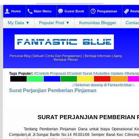
...................................
...................................
Home
Main Menu
Guest Book
Pengalaman
Revi
My Data ▼
Popular Post ▼
Komunitas Blogger
Contac
Personal Blog (sebuah Cerita Dari Pengalaman) | Berbagi Informasi | Ajang
Bertukar Pikiran
Tags Populer:
#Contoh Proposal
#Contoh Surat
#Autolike Update
#Belanj
.::Selamat datang di Fantasticblue::.
Surat Perjanjian Pemberian Pinjaman
SURAT
PERJANJIAN PEMBERIAN 
Tentang Pemberian Pinjaman Dana untuk biaya Operasional Ko
Computer),di Jl.Sungai Barito No.14 Rt.001/06 Semper Barat Kec Cilincing