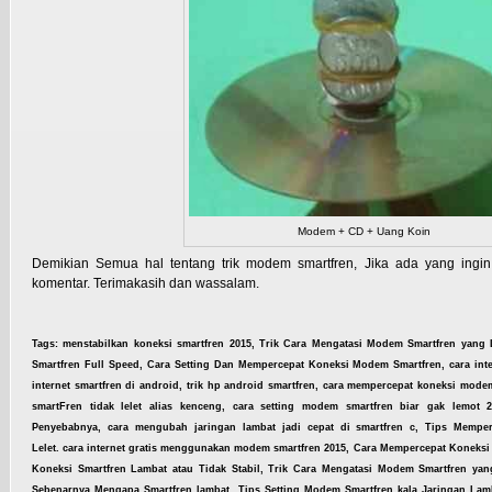
Modem + CD + Uang Koin
Demikian Semua hal tentang trik modem smartfren, Jika ada yang ingin 
komentar. Terimakasih dan wassalam.
Tags:
menstabilkan koneksi smartfren 2015,
Trik Cara Mengatasi Modem Smartfren yang Lem
Smartfren Full Speed,
Cara Setting Dan Mempercepat Koneksi Modem Smartfren,
cara int
internet smartfren di android, trik hp android smartfren,
cara mempercepat koneksi modem
smartFren tidak lelet alias kenceng, cara setting modem smartfren biar gak lemot 
Penyebabnya, cara mengubah jaringan lambat jadi cepat di smartfren c, Tips Memp
Lelet. cara internet gratis menggunakan modem smartfren 2015, Cara Mempercepat Koneks
Koneksi Smartfren Lambat atau Tidak Stabil, Trik Cara Mengatasi Modem Smartfren yan
Sebenarnya Mengapa Smartfren lambat, Tips Setting Modem Smartfren kala Jaringan Lam