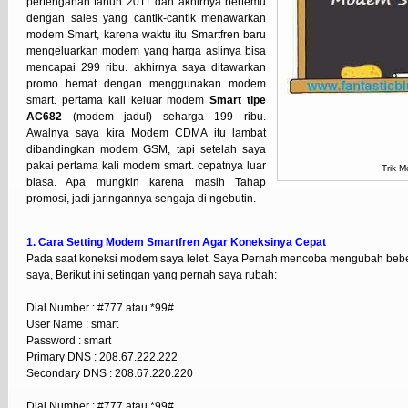
pertengahan tahun 2011 dan akhirnya bertemu
dengan sales yang cantik-cantik menawarkan
modem Smart, karena waktu itu Smartfren baru
mengeluarkan modem yang harga aslinya bisa
mencapai 299 ribu. akhirnya saya ditawarkan
promo hemat dengan menggunakan modem
smart. pertama kali keluar modem
Smart tipe
AC682
(modem jadul) seharga 199 ribu.
Awalnya saya kira Modem CDMA itu lambat
dibandingkan modem GSM, tapi setelah saya
pakai pertama kali modem smart. cepatnya luar
Trik 
biasa. Apa mungkin karena masih Tahap
promosi, jadi jaringannya sengaja di ngebutin.
1. Cara Setting Modem Smartfren Agar Koneksinya Cepat
Pada saat koneksi modem saya lelet. Saya Pernah mencoba mengubah bebe
saya, Berikut ini setingan yang pernah saya rubah:
Dial Number : #777 atau *99#
User Name : smart
Password : smart
Primary DNS : 208.67.222.222
Secondary DNS : 208.67.220.220
Dial Number : #777 atau *99#