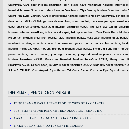
Smartfren, Cara agar modem smartfren lebih cepat, Cara Mengatasi Koneksi Internet 
Koneksi Internet Smartfren Lelet / Lambat Dan lemot, Tips Setting Modem Smartfren kal
SmartFren Evdo Lambat, Cara Mempercepat Koneksi Internet Modem Smartfren,
kenapa do
datanya cm 200kb -350kb ga bisa di atas 1mb, smart lambat, cara mempercepat koneksi in
cepat smartfren android,cara agar internet smartfren cepat, tips cara biar tau hp smartfre
koneksi internet smartfren, trik internet cepat, trik hp smartfren, Cara Ganti Kartu Mo
Kelebihan Modem Smartfren AC682, atasi modem panas, cara agar modem tidak panas
membuat pendingin modem smartfren, cara mengatasi modem panas, fan modem, heat
modem, membuat kipas modem, membuat modem tidak panas, membuat pendingin modem
panas modem, modem panas, pendingin modem, penyebab modem panas, solusi mo
Modem Smartfren AC682, Memasang Heatsink Modem Smartfren AC682, Mengurangi 
Smartfren AC682 Cepat Panas, Review Modem Smartfren AC682, Unlock Modem Smartfren AC
2 Rev A, TR-8881, Cara Ampuh Agar Modem Tak Cepat Panas, Cara dan Tips Agar Modem ti
,
INFORMASI
PENGALAMAN PRIBADI
PENGALAMAN CARA TUKAR PRODUK VGEN RUSAK GRATIS
100+ SMARTPHONE DENGAN TEKNOLOGI FAST CHARGING
CARA UPGRADE JARINGAN 4G VIA ONLINE GRATIS
MAKE-UP DAN HAIR-DO PENGANTIN MODERN