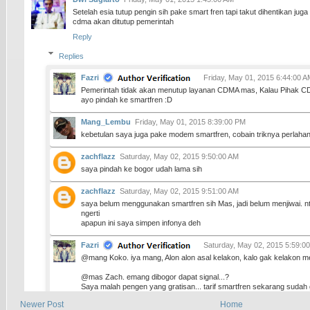
Setelah esia tutup pengin sih pake smart fren tapi takut dihentikan jug
cdma akan ditutup pemerintah
Reply
Replies
Fazri
Friday, May 01, 2015 6:44:00 A
Pemerintah tidak akan menutup layanan CDMA mas, Kalau Pihak
ayo pindah ke smartfren :D
Mang_Lembu
Friday, May 01, 2015 8:39:00 PM
kebetulan saya juga pake modem smartfren, cobain triknya perlaha
zachflazz
Saturday, May 02, 2015 9:50:00 AM
saya pindah ke bogor udah lama sih
zachflazz
Saturday, May 02, 2015 9:51:00 AM
saya belum menggunakan smartfren sih Mas, jadi belum menjiwai. n
ngerti
apapun ini saya simpen infonya deh
Fazri
Saturday, May 02, 2015 5:59:0
@mang Koko. iya mang, Alon alon asal kelakon, kalo gak kelakon m
@mas Zach. emang dibogor dapat signal...?
Saya malah pengen yang gratisan... tarif smartfren sekarang sudah
Newer Post
Home
Yanto cungkup
Monday, May 04, 2015 10:58:00 PM