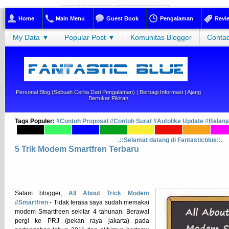
...................................
...................................
Home
Main Menu
Guest Book
Pengalaman
Revi
My Data ▼
Popular Post ▼
Komunitas Blogger
Contac
Personal Blog (sebuah Cerita Dari Pengalaman) | Berbagi Informasi | Ajang
Bertukar Pikiran
Tags Populer:
#Contoh Proposal
#Contoh Surat
#Autolike Update
#Belanj
.::Selamat datang di Fantasticblue::.
5 Trik Modem Smartfren Terbaru
Salam blogger,
All About Trick Modem
#Smartfren
- Tidak terasa saya sudah memakai
modem Smartfreen sekitar 4 tahunan. Berawal
pergi ke PRJ (pekan raya jakarta) pada