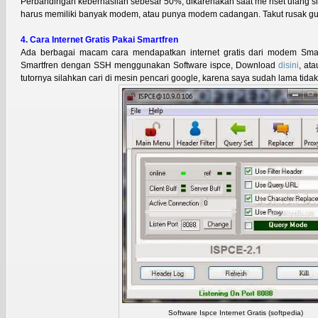
Perbandingan keberhasilan sebesar 50%, dikarenakan saat me riset ulang 
harus memiliki banyak modem, atau punya modem cadangan. Takut rusak gu
4. Cara Internet Gratis Pakai Smartfren
Ada berbagai macam cara mendapatkan internet gratis dari modem Smartf
Smartfren dengan SSH menggunakan Software ispce, Download
disini
, at
tutornya silahkan cari di mesin pencari google, karena saya sudah lama tida
Software Ispce Internet Gratis (softpedia)