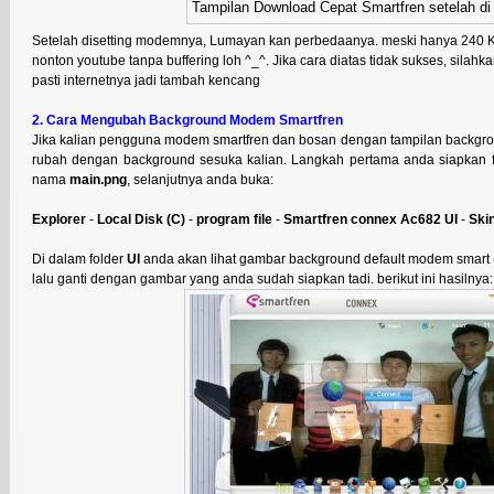
Tampilan Download Cepat Smartfren setelah di 
Setelah disetting modemnya, Lumayan kan perbedaanya. meski hanya 240 K
nonton youtube tanpa buffering loh ^_^. Jika cara diatas tidak sukses, silahk
pasti internetnya jadi tambah kencang
2. Cara Mengubah Background Modem Smartfren
Jika kalian pengguna modem smartfren dan bosan dengan tampilan backgro
rubah dengan background sesuka kalian. Langkah pertama anda siapkan
nama
main.png
, selanjutnya anda buka:
Explorer
-
Local Disk (C)
-
program file
-
Smartfren connex Ac682 UI
-
Ski
Di dalam folder
UI
anda akan lihat gambar background default modem smart 
lalu ganti dengan gambar yang anda sudah siapkan tadi. berikut ini hasilnya: