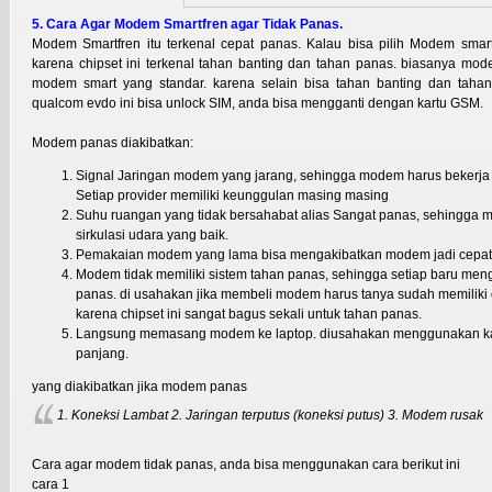
5. Cara Agar Modem Smartfren agar Tidak Panas.
Modem Smartfren itu terkenal cepat panas. Kalau bisa pilih Modem smar
karena chipset ini terkenal tahan banting dan tahan panas. biasanya modem
modem smart yang standar. karena selain bisa tahan banting dan taha
qualcom evdo ini bisa unlock SIM, anda bisa mengganti dengan kartu GSM.
Modem panas diakibatkan:
Signal Jaringan modem yang jarang, sehingga modem harus bekerja ek
Setiap provider memiliki keunggulan masing masing
Suhu ruangan yang tidak bersahabat alias Sangat panas, sehingga
sirkulasi udara yang baik.
Pemakaian modem yang lama bisa mengakibatkan modem jadi cepat
Modem tidak memiliki sistem tahan panas, sehingga setiap baru m
panas. di usahakan jika membeli modem harus tanya sudah memiliki
karena chipset ini sangat bagus sekali untuk tahan panas.
Langsung memasang modem ke laptop. diusahakan menggunakan
k
panjang.
yang diakibatkan jika modem panas
1. Koneksi Lambat
2. Jaringan terputus (koneksi putus)
3. Modem rusak
Cara agar modem tidak panas, anda bisa menggunakan cara berikut ini
cara 1