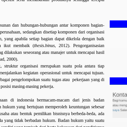
 susunan dan hubungan-hubungan antar komponen bagian-
 perusahaan, sedangkan disetiap komponen dari organisasi
n, yang apabila setiap bagian dapat dikelola dengan baik
an ikut membaik (
thesis.binus
, 2012). Pengorganisasian
ng dilakukan seseorang atau manajer untuk mencapai hasil
ad, 2000).
 struktur organisasi merupakan suatu pola antara tiap
menjalankan kegiatan operasional untuk mencapai tujuan.
 sebagai pengelompokan suatu tugas atau
pekerjaan yang di
 posisi masing-masing pekerja.
Konta
haan di indonesia bermacam-macam dari jenis badan
Bagi kamu 
atau menge
n hukum yang bertujuan memperoleh keuntungan sebesar
saya
Sala
usaha atau bentuk pemilikan bisnisnya berbeda-beda, ada
Follo
a yang tidak berbadan hukum. Badan hukum yaitu suatu
Terimakasi