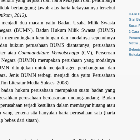
endiri yang terpisah dari harta kekayaan dari pendirianya
silahkan
F
tidak bertanggung jawab atas harta kekayaannya tersebut
HARI 
unikom, 2012)
.
Gizi B
i menjadi dua macam yaitu Badan Usaha Milik Swasta
Surat 
negara (BUMN). Badan Hukum Milik Swasta (BUMS)
2 Cara
bih mementingkan keuntungan dan modalnya sepenuhnya
Pemena
Metro 
s badan hukum perusahaan BUMS diantaranya, perusahaan
Belanj
iter atau
Commanditaire Vennotschapp
(CV), Perseroan
Bukal
k Negara (BUMN) merupakan perushaan yang modalnya
 BUMN ditunjukan untuk menjadi agen pembangunan dan
ara. Jenis BUMN terbagi menjadi dua yaitu Perusahaan
im Literatur Media Sukses, 2008).
 badan hukum perusahaan merupakan suatu badan yang
gesahkan perusahaan berdasarkan undang-undang. Badan
perusahaan terjadi kesulitan dalam membayar hutang atau
u yang terkena sita hanyalah harta perusahaan saja (harta
p bebas dari sitaan)
.