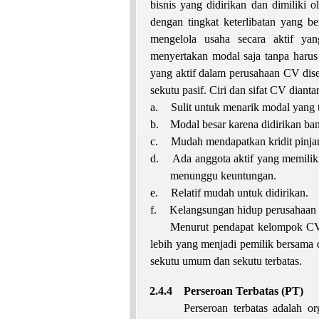
bisnis yang didirikan dan dimiliki 
dengan tingkat keterlibatan yang b
mengelola usaha secara aktif yan
menyertakan modal saja tanpa harus m
yang aktif dalam perusahaan CV dise
sekutu pasif. Ciri dan sifat CV dianta
a.
Sulit untuk menarik modal yang t
b.
Modal besar karena didirikan ba
c.
Mudah mendapatkan kridit pinj
d.
Ada anggota aktif yang memiliki
menunggu keuntungan.
e.
Relatif mudah untuk didirikan.
f.
Kelangsungan hidup perusahaan
Menurut pendapat kelompok CV 
lebih yang menjadi pemilik bersama 
sekutu umum dan sekutu terbatas.
2.4.4
Perseroan Terbatas (PT)
Perseroan terbatas adalah o