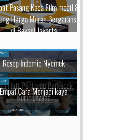
at Pasang Kaca Film mobil &
ung Harga Murah Bergaransi
Fazri
di Bekasi Jakarta
2025
Resep Indomie Nyemek
2026
ati Hati Penipuan Berkedok
Kurir Lazada
2025
Empat Cara Menjadi kaya