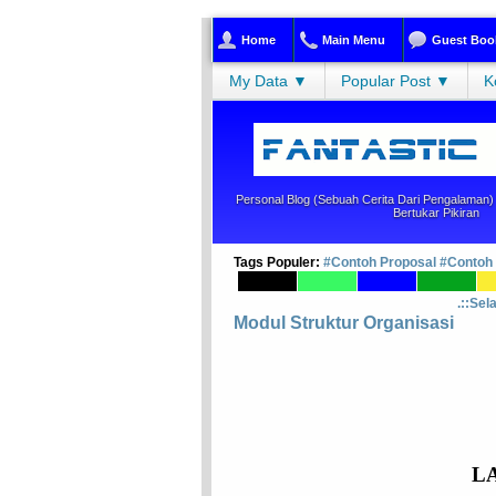
Home
Main Menu
Guest Boo
My Data ▼
Popular Post ▼
K
Personal Blog (sebuah Cerita Dari Pengalaman) |
Bertukar Pikiran
Tags Populer:
#Contoh Proposal
#Contoh
.::Sel
Modul Struktur Organisasi
L