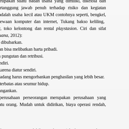
rupakan suatu badan usaha yang dimiliki, dikelola dan
rtanggung jawab penuh terhadap risiko dan kegiatan
adalah usaha kecil atau UKM contohnya seperti, bengkel,
ewaan komputer dan internet, Tukang bakso keliling,
y
, toko kelontong dan rental
playstasion
. Ciri dan sifat
uana
, 2012):
 dibubarkan.
n bisa melibatkan harta pribadi.
 pungutan dan retribusi.
diri.
arena diatur sendiri.
adang harus mengorbankan penghasilan yang lebih besar.
terbatas atau seumur hidup.
angankan.
erusahaan perseorangan merupakan perusahaan yang
atu orang. Mudah untuk didirikan, biaya operasi rendah,