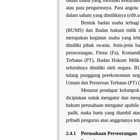
badan usaha yang memiliki kekayaan s
atau para pengurusnya. Para angota 
dalam saham yang dimilikinya (
elib.
Bentuk badan usaha terbag
(BUMS) dan Badan hukum milik 
merupakan kegiatan usaha yang le
dimiliki pihak swasta. Jenis-jeni
perseorangan, Firma (Fa), Komand
Terbatas (PT), Badan Hukum Mili
seluruhnya dimiliki oleh negara.
tulang punggung perekonomian neg
Umum dan Perseroan Terbatas (PT) (T
Menurut pendapat kelompok
diciptakan untuk mengatur dan men
hukum perusahaan mengatur apabila 
pailit, maka harta yang diambil ata
pribadi pengurus atau anggotanya teta
2.4.1
Perusahaan Perseorangan