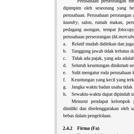
Perusahaan perseorangan me
dipimpim oleh seseorang yang be
perusahaan. Perusahaan perorangan 
laundry
, salon, rumah makan, pers
pedagang asongan, tempat
fotocop
perusahaan perseorangan (
kk
.
mercub
a.
Relatif mudah didirikan dan juga
b.
Tanggung jawab tidak terbatas da
c.
Tidak ada pajak, yang ada adalah
d.
Seluruh keuntungan dinikmati sen
e.
Sulit mengatur roda perusahaan k
f.
Keuntungan yang kecil yang terk
g.
Jangka waktu badan usaha tidak 
h.
Sewaktu-waktu dapat dipindah t
Menurut pendapat kelompok p
dimiliki dan diselenggarakan oleh s
bebas dalam pengelolaan.
2.4.2
Firma (Fa)