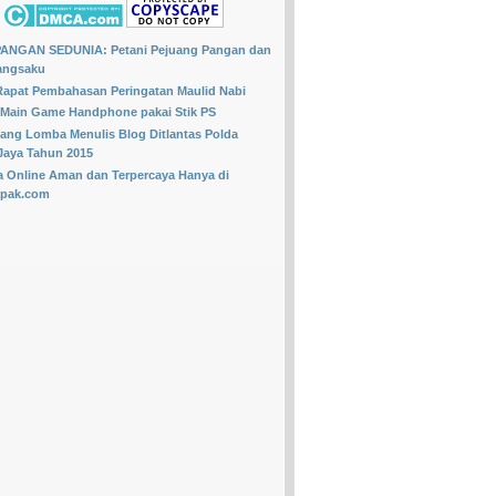
OLLOW BLOG INI
, Jangan lupa tinggalin jejaknya.
PANGAN SEDUNIA: Petani Pejuang Pangan dan
angsaku
Rapat Pembahasan Peringatan Maulid Nabi
 Main Game Handphone pakai Stik PS
ng Lomba Menulis Blog Ditlantas Polda
Jaya Tahun 2015
a Online Aman dan Terpercaya Hanya di
apak.com