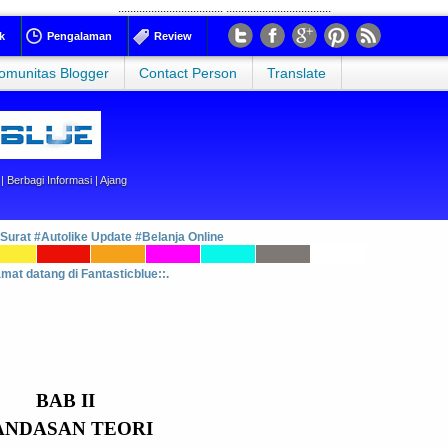
...................................
...................................
k
Pengalaman
Review
omunitas Blogger
Contact Person
Translate
 Berbagi Informasi | Ajang
 Surat
#Autolike Update
#Belanja Online
amat datang di Fantasticblue::.
BAB II
ANDASAN TEORI