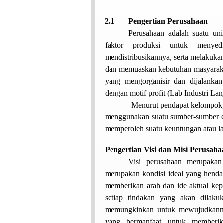
2.1
Pengertian Perusahaan
Perusahaan adalah suatu uni
faktor produksi untuk menyed
mendistribusikannya, serta melakuk
dan memuaskan kebutuhan masyarakat
yang mengorganisir dan dijalanka
dengan motif profit (Lab
I
ndustri
L
an
Menurut pendapat kelompok, 
menggunakan suatu sumber-sumber 
memperoleh suatu keuntungan atau la
2.2
Pengertian Visi dan Misi Perusaha
Visi perusahaan merupaka
merupakan kondisi ideal yang henda
memberikan arah dan ide aktual ke
setiap tindakan yang akan dilaku
memungkinkan untuk mewujudkannya
yang bermanfaat untuk member