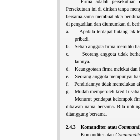
Firma adalah persekutuan 
Persekutuan ini di dirikan tanpa men
bersama-sama membuat akta pendirian 
di pengadilan dan diumumkan di berita
a.
Apabila terdapat hutang tak t
pribadi.
b.
Setiap anggota firma memiliki h
c.
Seorang anggota tidak berh
lainnya.
d.
Keanggotaan firma melekat dan 
e.
Seorang anggota mempunyai hak
f.
Pendiriannya tidak memelukan ak
g.
Mudah memperoleh kredit usaha
Menurut pendapat kelompok fir
dibawah nama bersama. Bila untung,
ditanggung bersama.
2.4.3
Komanditer atau
Commandit
Komanditer atau
Commandita