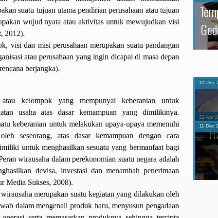
Temp
akan suatu tujuan utama pendirian perusahaan atau tujuan
upakan wujud nyata atau aktivitas untuk mewujudkan visi
Ged
t, 2012).
k, visi dan misi perusahaan merupakan suatu pandangan
anisasi atau perusahaan yang ingin dicapai di masa depan
12
Dec
rencana berjangka).
g atau kelompok yang mempunyai keberanian untuk
iatan usaha atas dasar kemampuan yang dimilikinya.
22
Apr
uatu keberanian untuk melakukan upaya-upaya memenuhi
H
 oleh seseorang, atas dasar kemampuan dengan cara
imiliki untuk menghasilkan sesuatu yang bermanfaat bagi
 Peran wirausaha dalam perekonomian suatu negara adalah
nghasilkan devisa, investasi dan menambah penerimaan
11
Dec
tur Media Sukses, 2008).
wirausaha merupakan suatu kegiatan yang dilakukan oleh
jawab dalam mengenali produk baru, menyusun pengadaan
operasi serta memasarkan produknya sehingga tercipta