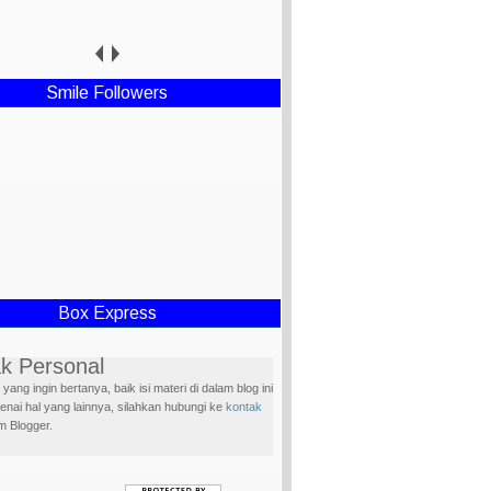
Nur Lina
Smile Followers
Box Express
k Personal
yang ingin bertanya, baik isi materi di dalam blog ini
nai hal yang lainnya, silahkan hubungi ke
kontak
m Blogger.
w Blog
h sudah mengunjungi blog ini, Supaya lebih akrab