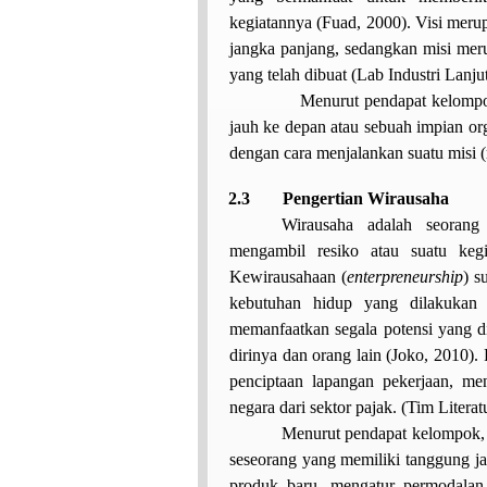
kegiatannya (Fuad, 2000). Visi merup
jangka panjang, sedangkan misi mer
yang telah dibuat (Lab Industri Lanju
Menurut pendapat kelompo
jauh ke depan atau sebuah impian org
dengan cara menjalankan suatu misi (
2.3
Pengertian Wirausaha
Wirausaha adalah seoran
mengambil resiko atau suatu keg
Kewirausahaan
(
enterpreneurship
)
s
kebutuhan hidup yang dilakukan
memanfaatkan segala potensi yang d
dirinya dan orang lain (Joko, 2010)
.
penciptaan lapangan pekerjaan, me
negara dari sektor pajak. (Tim Litera
Menurut pendapat kelompok, 
seseorang yang memiliki tanggung 
produk baru, mengatur permodalan 