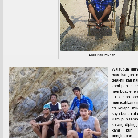
Eksis Naik Ayunan
Walaupun dilih
rasa kangen n
terakhir kali n
kami pun dilan
membuat energi
itu setelah sa
memisahkan di
es kelapa mu
saya berlanjut 
Kami pun sempa
karang dipingg
kami pun l
penginapan. d