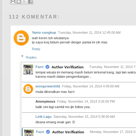
112 KOMENTAR:
Yanto cungkup
Tuesday, November 11, 2014 12:45:00 AM
wah keren tuh wisatanya
tp saya koq belum pernah denger pantai ini sih mas
Reply
Replies
Fazri
Tuesday, November 11, 2014 7
tempat wisata ini memang masih belum terkenal kang, tapi lain waktu
karena masih dalam pengembangan...
wongcrewchild
Friday, November 14, 2014 4:49:00 AM
mulai dikenalkan mas fazri
Anonymous
Friday, November 14, 2014 3:26:00 PM
balik sini lagi sambil mo ijin follow yea.
Lirik Lagu
Saturday, November 15, 2014 5:38:00 AM
disana emang enak gan :D
Fazri
Monday, November 17, 2014 3