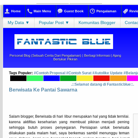
...................................
...................................
Home
Main Menu
Guest Book
Pengalaman
Revi
My Data ▼
Popular Post ▼
Komunitas Blogger
Contac
Personal Blog (sebuah Cerita Dari Pengalaman) | Berbagi Informasi | Ajang
Bertukar Pikiran
Tags Populer:
#Contoh Proposal
#Contoh Surat
#Autolike Update
#Belanj
.::Selamat datang di Fantasticblue::.
Berwisata Ke Pantai Sawarna
Salam blogger, Berwisata di hari libur merupakan hal yang tidak ternilai.
karena aktifitas keseharian yang membuat pikiran menjadi pening
sehingga butuh proses penyegaran. Persiapan untuk berwisata
dilakukan pada malam hari, saya berkemas sambil menunggu teman