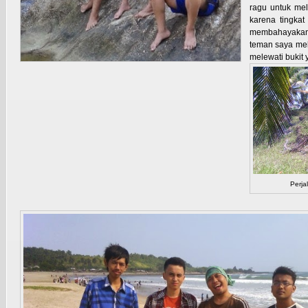
ragu untuk mele
karena tingka
membahayakan 
teman saya mele
melewati bukit 
Perja