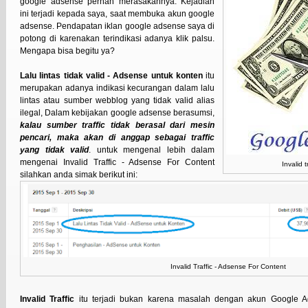
google adsense pernah merasakannya. Kejadian
ini terjadi kepada saya, saat membuka akun google
adsense. Pendapatan iklan google adsense saya di
potong di karenakan terindikasi adanya klik palsu.
Mengapa bisa begitu ya?
Lalu lintas tidak valid - Adsense untuk konten
itu
merupakan adanya indikasi kecurangan dalam lalu
lintas atau sumber webblog yang tidak valid alias
ilegal, Dalam kebijakan google adsense berasumsi,
kalau sumber traffic tidak berasal dari mesin
pencari, maka akan di anggap sebagai traffic
yang tidak valid
. untuk mengenal lebih dalam
mengenai Invalid Traffic - Adsense For Content
Invalid 
silahkan anda simak berikut ini:
Invalid Traffic - Adsense For Content
Invalid Traffic
itu terjadi bukan karena masalah dengan akun Google Ad