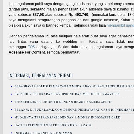
Itu pengalaman pahit saya dengan google adsense, yang sebelumnya pern
tangan jahil, sekarang malah penghasilan akun adsense saya di kurangi at
yaitu sebesar
$37,98
atau sebesar
Rp 493.740
,- (memakai kurs dolar 13.
saya mengalami pengurangan penghasilan dari google adsense, Kalau ma
bisa-bisa akun saya di banned kembali, sehingga tidak bisa
mengambil uang 
Dengan pengalaman ini bisa menjadi pelajaran buat saya agar benar-be
lalu lintas yang datang ke webblog ini. Padahal saya tidak pe
melanggar
TOS
dari google, Sekian dulu ulasan pengalaman saya men
Adsense For Content
. semoga bermanfaat.
,
INFORMASI
PENGALAMAN PRIBADI
BEBASBAYAR SOLUSI PEMBAYARAN MUDAH DAN MURAH TANPA HARUS KE
PROSEDUR PENUKARAN HANDPHONE DAN MIFI 4G LTE SMARTFEN
SPEAKER MINI BLUETOOTH DENGAN REMOT KAMERA SELFIE
BELANJA DI BUKALAPAK.COM DENGAN PEMBAYARAN CASH DI INDOMARE
MUDAHNYA BERTRANSAKSI DENGAN E-MONEY INDOMARET CARD
HATI HATI PENIPUAN BERKEDOK KURIR LAZADA
INFORMASI CHANNELING PINJAMAN