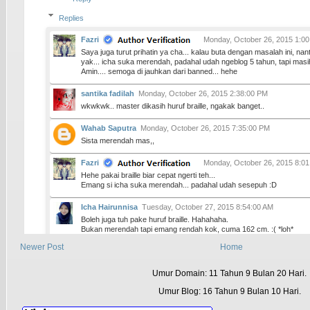
Replies
Fazri
Monday, October 26, 2015 1:0
Saya juga turut prihatin ya cha... kalau buta dengan masalah ini, nanti
yak... icha suka merendah, padahal udah ngeblog 5 tahun, tapi mas
Amin.... semoga di jauhkan dari banned... hehe
santika fadilah
Monday, October 26, 2015 2:38:00 PM
wkwkwk.. master dikasih huruf braille, ngakak banget..
Wahab Saputra
Monday, October 26, 2015 7:35:00 PM
Sista merendah mas,,
Fazri
Monday, October 26, 2015 8:0
Hehe pakai braille biar cepat ngerti teh...
Emang si icha suka merendah... padahal udah sesepuh :D
Icha Hairunnisa
Tuesday, October 27, 2015 8:54:00 AM
Boleh juga tuh pake huruf braille. Hahahaha.
Bukan merendah tapi emang rendah kok, cuma 162 cm. :( *loh*
Biarpun udah lumayan lama ngeblog tapi masih belum tau ginian :(
Newer Post
Home
Fazri
Tuesday, October 27, 2015 11:
Umur Domain: 11 Tahun 9 Bulan 20 Hari.
itu 162 cm masih pakai sepatu high heels kan :D
seharusnya icha harus tau masalah beginian, supaya bisa dapat rec
Umur Blog: 16 Tahun 9 Bulan 10 Hari.
Eka Ikhsanudin
Wednesday, October 28, 2015 1:42:00 AM