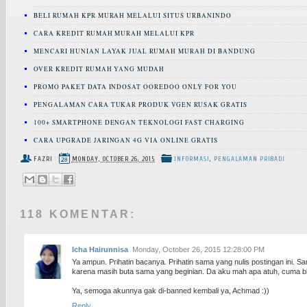
BELI RUMAH KPR MURAH MELALUI SITUS URBANINDO
CARA KREDIT RUMAH MURAH MELALUI KPR
MENCARI HUNIAN LAYAK JUAL RUMAH MURAH DI BANDUNG
OVER KREDIT RUMAH YANG MUDAH
PROMO PAKET DATA INDOSAT OOREDOO ONLY FOR YOU
PENGALAMAN CARA TUKAR PRODUK VGEN RUSAK GRATIS
100+ SMARTPHONE DENGAN TEKNOLOGI FAST CHARGING
CARA UPGRADE JARINGAN 4G VIA ONLINE GRATIS
FAZRI
MONDAY, OCTOBER 26, 2015
INFORMASI
,
PENGALAMAN PRIBADI
118 KOMENTAR:
Icha Hairunnisa
Monday, October 26, 2015 12:28:00 PM
Ya ampun. Prihatin bacanya. Prihatin sama yang nulis postingan ini. Sam
karena masih buta sama yang beginian. Da aku mah apa atuh, cuma bl
Ya, semoga akunnya gak di-banned kembali ya, Achmad :))
Reply