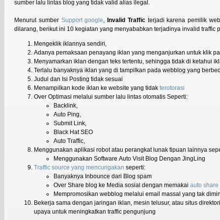
sumber lalu lintas blog yang tidak valid alias ilegal.
Menurut sumber
Support google
,
Invalid Traffic
terjadi karena pemilik w
dilarang, berikut ini 10 kegiatan yang menyababkan terjadinya invalid traffi
Mengeklik iklannya sendiri,
Adanya pemaksaan penayang iklan yang menganjurkan untuk klik pa
Menyamarkan iklan dengan teks tertentu, sehingga tidak di ketahui ikl
Terlalu banyaknya iklan yang di tampilkan pada webblog yang berbe
Judul dan Isi Posting tidak sesuai
Menampilkan kode iklan ke website yang tidak
terotorasi
Over Optimasi melalui sumber lalu lintas otomatis Seperti:
Backlink,
Auto Ping,
Submit Link,
Black Hat SEO
Auto Traffic,
Menggunakan aplikasi robot atau perangkat lunak tipuan lainnya sepe
Menggunakan Software Auto Visit Blog Dengan JingLing
Traffic source yang mencurigakan
seperti:
Banyaknya Inbounce dari Blog spam
Over Share blog ke Media sosial dengan memakai
auto share
Mempromosikan webblog melalui email massal yang tak diminta
Bekerja sama dengan jaringan iklan, mesin telusur, atau situs direkt
upaya untuk meningkatkan traffic pengunjung