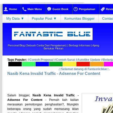
...................................
...................................
Home
Main Menu
Guest Book
Pengalaman
Revi
My Data ▼
Popular Post ▼
Komunitas Blogger
Contac
Personal Blog (sebuah Cerita Dari Pengalaman) | Berbagi Informasi | Ajang
Bertukar Pikiran
Tags Populer:
#Contoh Proposal
#Contoh Surat
#Autolike Update
#Belanj
.::Selamat datang di Fantasticblue::.
Nasib Kena Invalid Traffic - Adsense For Content
Salam blogger,
Nasib Kena Invalid Traffic -
Adsense For Content
- Pernah kah kalian
merasakan pemotongan penghasilan?, Mungkin
beberapa orang yang sudah memasang iklan